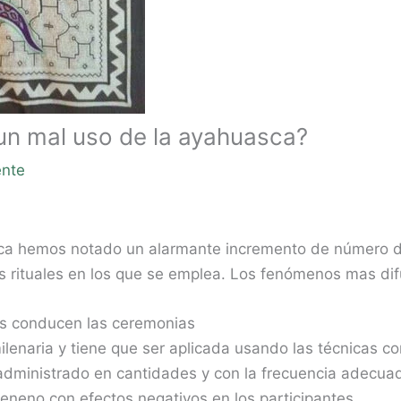
n mal uso de la ayahuasca?
nte
uasca hemos notado un alarmante incremento de número 
sos rituales en los que se emplea. Los fenómenos mas d
es conducen las ceremonias
lenaria y tiene que ser aplicada usando las técnicas c
administrado en cantidades y con la frecuencia adecuad
neno con efectos negativos en los participantes.