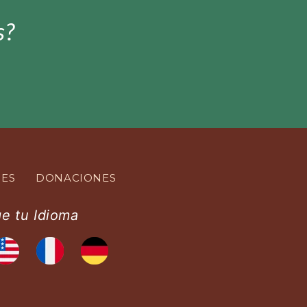
s?
DES
DONACIONES
ge tu Idioma