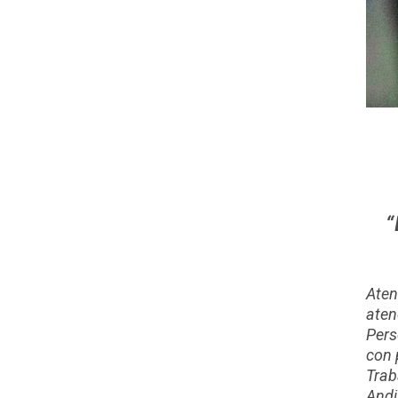
“
Aten
aten
Pers
con 
Trab
Andi