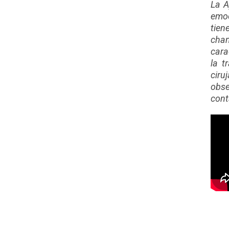
La A
emoc
tien
cham
cara
la t
ciru
obse
cont