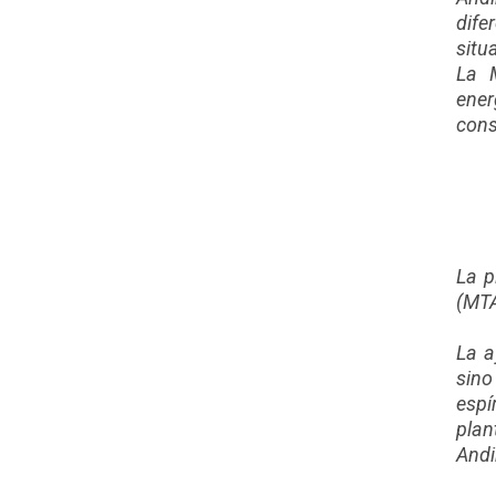
dife
situ
La M
ener
cons
La p
(MTA
La a
sino
espí
plan
Andi