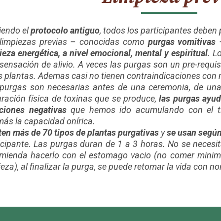
iendo el
protocolo antiguo
, todos los participantes deben
limpiezas previas – conocidas como
purgas vomitivas
–
ieza energética, a nivel emocional, mental y espiritual
. L
sensación de alivio. A veces las purgas son un pre-requi
s plantas. Ademas casi no tienen contraindicaciones co
purgas son necesarias antes de una ceremonia, de una d
ración física de toxinas que se produce,
las purgas ayuda
iones negativas
que hemos ido acumulando con el ti
ás la capacidad onírica.
ten más de 70 tipos de plantas purgativas
y
se usan según
icipante. Las purgas duran de 1 a 3 horas. No se necesit
mienda hacerlo con el estomago vacio (no comer minim
ieza), al finalizar la purga, se puede retomar la vida con n