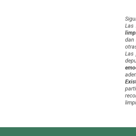
Sigu
Las 
limp
dan 
otra
Las 
depu
emoc
adem
Exis
part
reco
limp