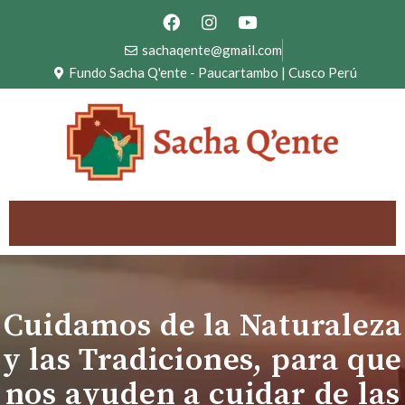
Ir
F
I
Y
a
n
o
al
c
s
u
sachaqente@gmail.com
contenido
e
t
t
Fundo Sacha Q'ente - Paucartambo | Cusco Perú
b
a
u
o
g
b
o
r
e
k
a
m
Cuidamos de la Naturaleza
y las Tradiciones, para que
nos ayuden a cuidar de las