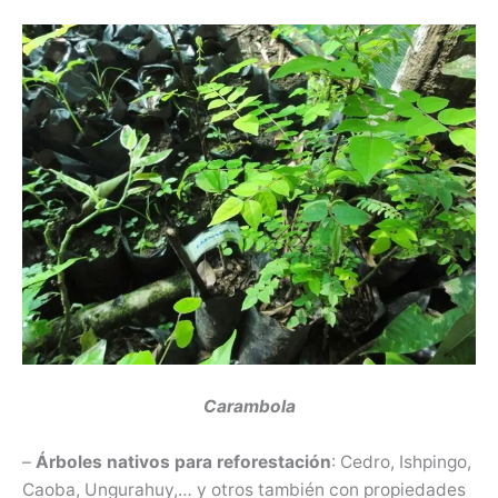
Carambola
–
Árboles nativos para reforestación
: Cedro, Ishpingo,
Caoba, Ungurahuy,… y otros también con propiedades