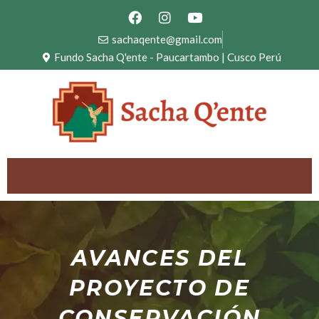
Ir
F
I
Y
a
n
o
al
c
s
u
sachaqente@gmail.com
contenido
e
t
t
Fundo Sacha Q'ente - Paucartambo | Cusco Perú
b
a
u
o
g
b
o
r
e
k
a
m
AVANCES DEL
PROYECTO DE
CONSERVACIÓN