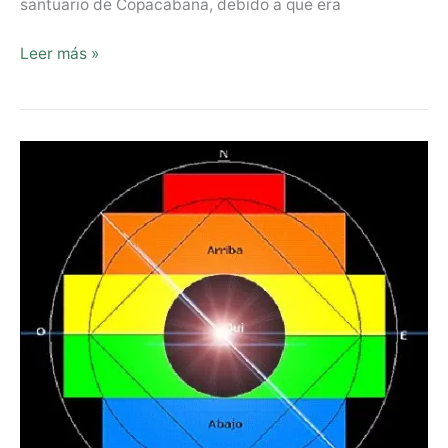
santuario de Copacabana, debido a que era
Leer más »
Medicina
Tradicional
Andino-
Amazónica:
la
Cuatripartición