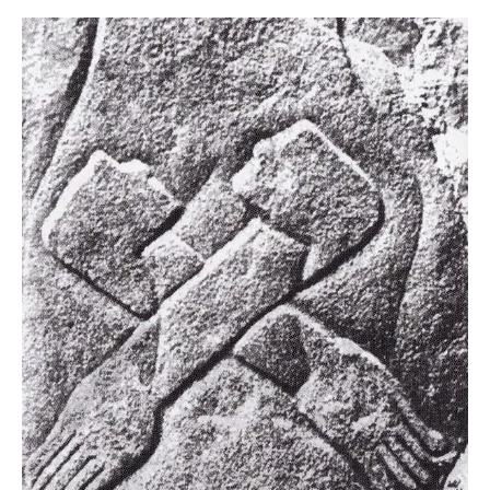
Medicina
Tradicional
Andino-
Amazónica:
el
Ayni