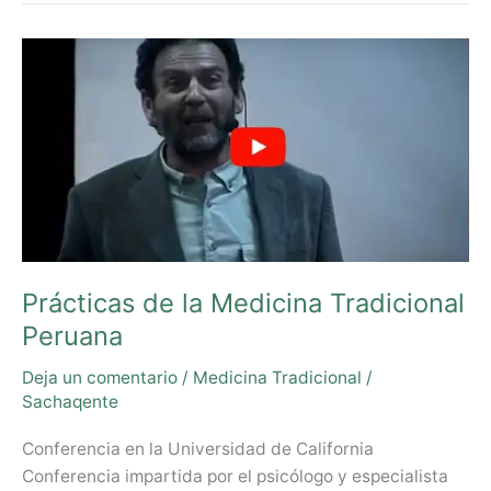
Prácticas
de
la
Medicina
Tradicional
Peruana
Prácticas de la Medicina Tradicional
Peruana
Deja un comentario
/
Medicina Tradicional
/
Sachaqente
Conferencia en la Universidad de California
Conferencia impartida por el psicólogo y especialista