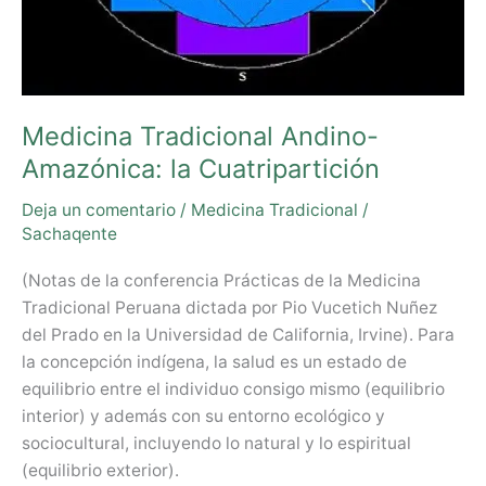
Medicina Tradicional Andino-
Amazónica: la Cuatripartición
Deja un comentario
/
Medicina Tradicional
/
Sachaqente
(Notas de la conferencia Prácticas de la Medicina
Tradicional Peruana dictada por Pio Vucetich Nuñez
del Prado en la Universidad de California, Irvine). Para
la concepción indígena, la salud es un estado de
equilibrio entre el individuo consigo mismo (equilibrio
interior) y además con su entorno ecológico y
sociocultural, incluyendo lo natural y lo espiritual
(equilibrio exterior).