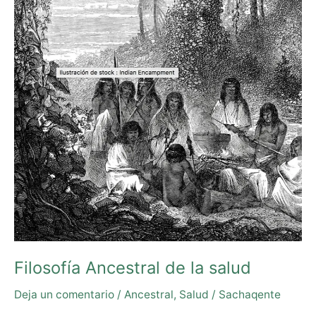
la
salud
Filosofía Ancestral de la salud
Deja un comentario
/
Ancestral
,
Salud
/
Sachaqente