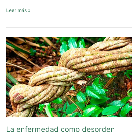
Leer más »
La
enfermedad
como
desorden
La enfermedad como desorden