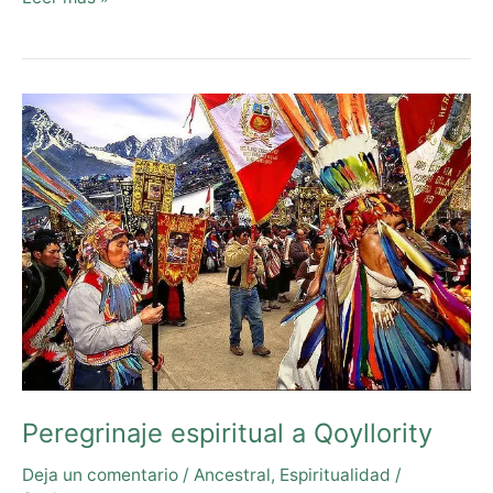
Peregrinaje
espiritual
a
Qoyllority
Peregrinaje espiritual a Qoyllority
Deja un comentario
/
Ancestral
,
Espiritualidad
/