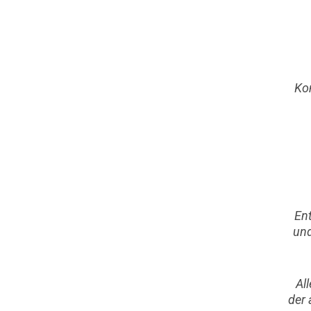
Kom
En
und
Al
der 