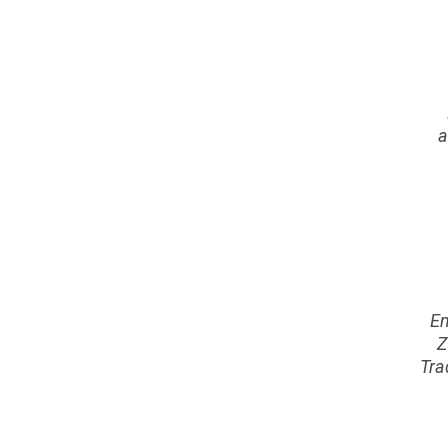
a
En
Z
Tra